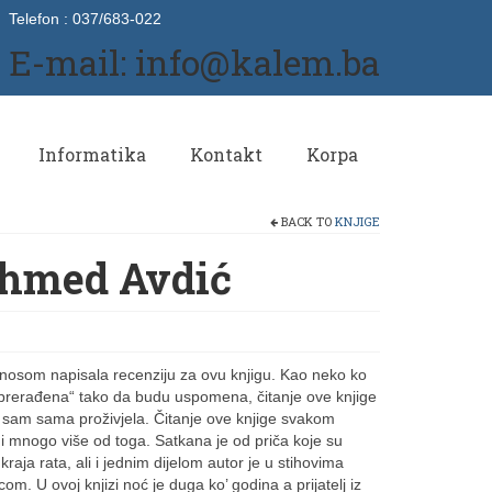
Telefon : 037/683-022
E-mail: info@kalem.ba
Informatika
Kontakt
Korpa
BACK TO
KNJIGE
hmed Avdić
ponosom napisala recenziju za ovu knjigu. Kao neko ko
u „prerađena“ tako da budu uspomena, čitanje ove knjige
 sam sama proživjela. Čitanje ove knjige svakom
i i mnogo više od toga. Satkana je od priča koje su
ja rata, ali i jednim dijelom autor je u stihovima
om. U ovoj knjizi noć je duga ko’ godina a prijatelj iz