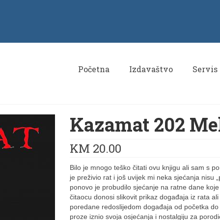
Početna
Izdavaštvo
Servis
Kazamat 202 Me
KM
20.00
Bilo je mnogo teško čitati ovu knjigu ali sam s 
je preživio rat i još uvijek mi neka sjećanja nis
ponovo je probudilo sjećanje na ratne dane koje
čitaocu donosi slikovit prikaz događaja iz rata al
poredane redoslijedom događaja od početka do kra
proze iznio svoja osjećanja i nostalgiju za porodic