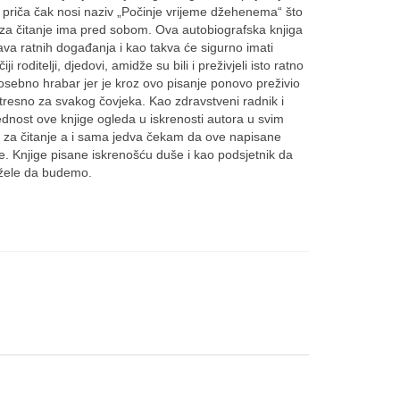
a priča čak nosi naziv „Počinje vrijeme džehenema“ što
 za čitanje ima pred sobom. Ova autobiografska knjiga
va ratnih događanja i kao takva će sigurno imati
 roditelji, djedovi, amidže su bili i preživjeli isto ratno
posebno hrabar jer je kroz ovo pisanje ponovo preživio
 stresno za svakog čovjeka. Kao zdravstveni radnik i
ednost ove knjige ogleda u iskrenosti autora u svim
 za čitanje a i sama jedva čekam da ove napisane
ige. Knjige pisane iskrenošću duše i kao podsjetnik da
i žele da budemo.