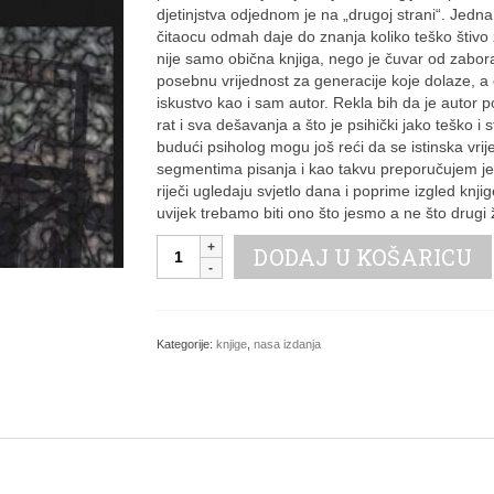
djetinjstva odjednom je na „drugoj strani“. Jedn
čitaocu odmah daje do znanja koliko teško štivo
nije samo obična knjiga, nego je čuvar od zabora
posebnu vrijednost za generacije koje dolaze, a čiji
iskustvo kao i sam autor. Rekla bih da je autor 
rat i sva dešavanja a što je psihički jako teško i
budući psiholog mogu još reći da se istinska vrij
segmentima pisanja i kao takvu preporučujem je
riječi ugledaju svjetlo dana i poprime izgled knj
uvijek trebamo biti ono što jesmo a ne što drug
Kazamat
DODAJ U KOŠARICU
202
Mehmed
Avdić
količina
Kategorije:
knjige
,
nasa izdanja