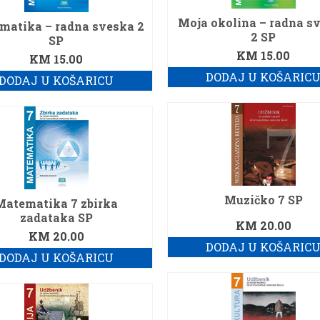
Moja okolina – radna s
matika – radna sveska 2
2 SP
SP
KM
15.00
KM
15.00
DODAJ U KOŠARIC
DODAJ U KOŠARICU
Muzičko 7 SP
Matematika 7 zbirka
zadataka SP
KM
20.00
KM
20.00
DODAJ U KOŠARIC
DODAJ U KOŠARICU