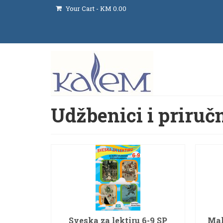
Your Cart
-
KM
0.00
Udžbenici i priruč
Sveska za lektiru 6-9 SP
Mal