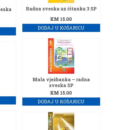
Radna sveska uz čitanku 3 SP
veska
KM
15.00
DODAJ U KOŠARICU
U
Mala vježbanka – radna
sveska SP
KM
15.00
U
DODAJ U KOŠARICU