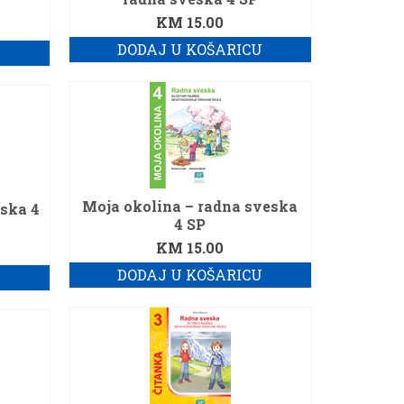
KM
15.00
DODAJ U KOŠARICU
U
Moja okolina – radna sveska
ska 4
4 SP
KM
15.00
DODAJ U KOŠARICU
U