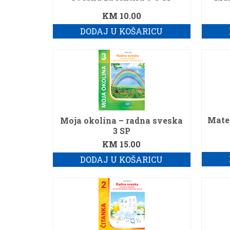
KM
10.00
DODAJ U KOŠARICU
Mate
Moja okolina – radna sveska
3 SP
KM
15.00
DODAJ U KOŠARICU