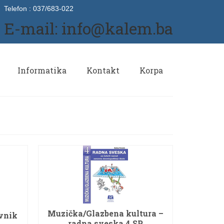
Telefon : 037/683-022
E-mail: info@kalem.ba
Informatika
Kontakt
Korpa
Muzička/Glazbena kultura –
vnik
radna sveska 4 SP