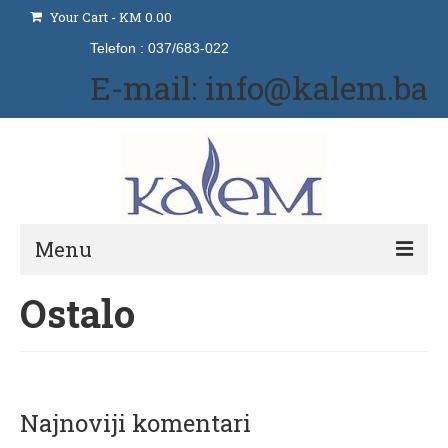
Your Cart
-
KM
0.00
Telefon : 037/683-022
E-mail: info@kalem.ba
Menu
Ostalo
Početna
Izdavaštvo
Naše usluge
Najnoviji komentari
Udžbenici i priručnici