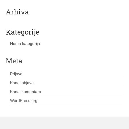
3. razred srednje škole
Arhiva
4. razred srednje škole
Ostalo
Kategorije
Servis
Nema kategorija
Informatika
Meta
Računari – računarska tehnika
Prijava
Fiskalizacija
Kanal objava
Web dizajn usluge
Kanal komentara
Kontakt
WordPress.org
Korpa