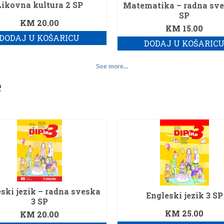
Likovna kultura 2 SP
Matematika – radna sve
SP
KM
20.00
KM
15.00
DODAJ U KOŠARICU
DODAJ U KOŠARIC
See more...
e
ski jezik – radna sveska
Engleski jezik 3 SP
3 SP
KM
25.00
KM
20.00