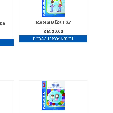
Matematika 1 SP
dna
KM
20.00
DODAJ U KOŠARICU
U