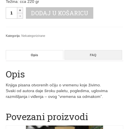
Težina: cca 220 gr
3. razred srednje škole
Nije
DODAJ U KOŠARICU
vrijeme
4. razred srednje škole
za
kafu?
Ostalo
količina
Kategorija:
Nekategorizirane
Servis
Informatika
Opis
FAQ
Računari – računarska tehnika
Opis
Fiskalizacija
Knjiga pisana otvorenih očiju o vremenu koje živimo.
Web dizajn usluge
Svaki od autora daje široku paletu, pogledima, uglovima
razmišljanja i viđenja – ovog “vremena sa odmakom”.
Kontakt
Korpa
Povezani proizvodi