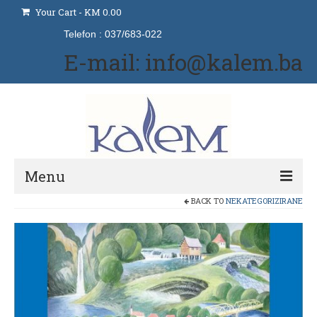
Your Cart
-
KM
0.00
Telefon : 037/683-022
E-mail: info@kalem.ba
Menu
BACK TO
NEKATEGORIZIRANE
Početna
Izdavaštvo
Naše usluge
Udžbenici i priručnici