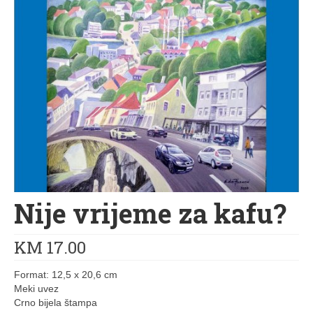
1. razred osnovne škole
2. razred osnovne škole
3. razred osnovne škole
4. razred osnovne škole
5. razred osnovne škole
6. razred osnovne škole
7. razred osnovne škole
Nije vrijeme za kafu?
8. razred osnovne škole
9. razred osnovne škole
KM
17.00
1. razred srednje škole
Format: 12,5 x 20,6 cm
Meki uvez
2. razred srednje škole
Crno bijela štampa