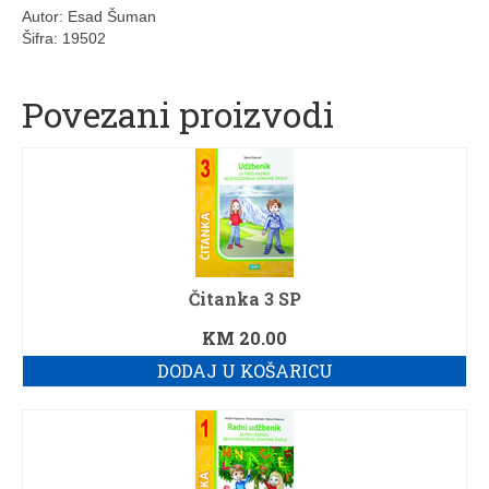
Autor: Esad Šuman
3. razred srednje škole
Šifra: 19502
4. razred srednje škole
Povezani proizvodi
Ostalo
Servis
Informatika
Računari – računarska tehnika
Fiskalizacija
Čitanka 3 SP
Web dizajn usluge
KM
20.00
DODAJ U KOŠARICU
Kontakt
Korpa