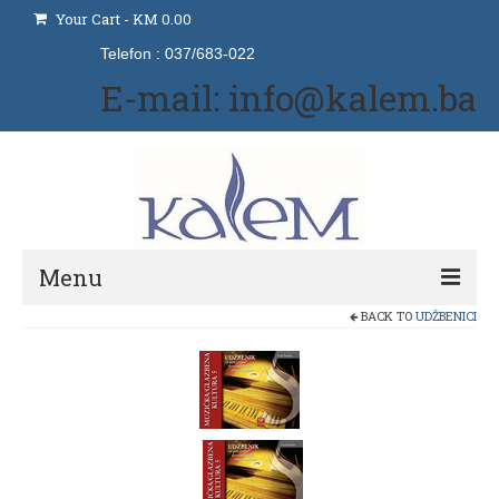
Your Cart
-
KM
0.00
Telefon : 037/683-022
E-mail: info@kalem.ba
Menu
BACK TO
UDŽBENICI
Početna
Izdavaštvo
Naše usluge
Udžbenici i priručnici