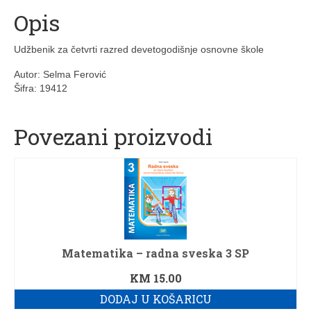
Opis
3. razred srednje škole
4. razred srednje škole
Udžbenik za četvrti razred devetogodišnje osnovne škole
Ostalo
Autor: Selma Ferović
Šifra: 19412
Servis
Povezani proizvodi
Informatika
Računari – računarska tehnika
Fiskalizacija
Web dizajn usluge
Kontakt
Matematika – radna sveska 3 SP
Korpa
KM
15.00
DODAJ U KOŠARICU