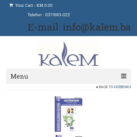
Your Cart
-
KM
0.00
Telefon : 037/683-022
E-mail: info@kalem.ba
Menu
BACK TO
UDŽBENICI
Početna
Izdavaštvo
Naše usluge
Udžbenici i priručnici