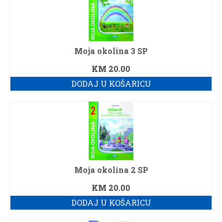
3. razred srednje škole
4. razred srednje škole
Moja okolina 3 SP
Ostalo
KM
20.00
Servis
DODAJ U KOŠARICU
Informatika
Računari – računarska tehnika
Fiskalizacija
Web dizajn usluge
Moja okolina 2 SP
Kontakt
KM
20.00
Korpa
DODAJ U KOŠARICU