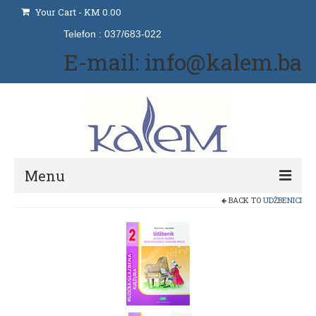
Your Cart
-
KM
0.00
Telefon : 037/683-022
E-mail: info@kalem.ba
Menu
BACK TO
UDŽBENICI
Početna
Izdavaštvo
Naše usluge
Udžbenici i priručnici